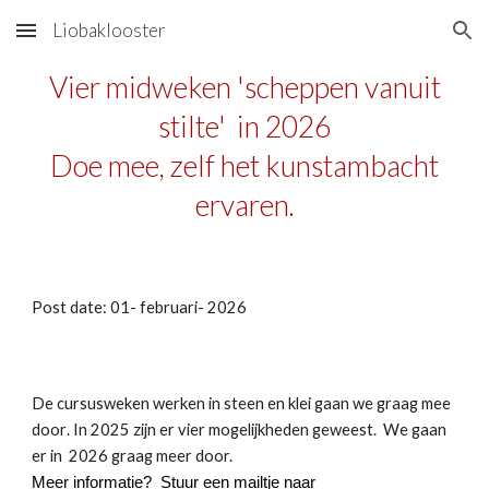
Liobaklooster
Skip to main content
Skip to navigation
Vier
midweken 'scheppen vanuit
stilte' in 202
6
Doe mee, zelf het kunstambacht
ervaren.
Post date: 01- februari- 2026
De cursusweken
werken in steen en klei
gaan we graag mee
door
.
In 2025 zijn er vier mogelijkheden geweest. We gaan
er in 2026 graag meer door.
Meer informatie? Stuur een mailtje naar