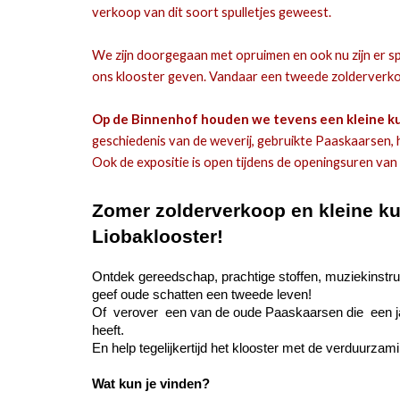
verkoop van dit soort spulletjes geweest.
We zijn doorgegaan met opruimen en ook nu zijn er sp
ons klooster geven. Vandaar een tweede zolderverkoo
Op de Binnenhof houden we tevens een kleine k
geschiedenis van de weverij, gebruikte Paaskaarsen, 
Ook de expositie is open tijdens de openingsuren va
Z
omer zolderverkoop en kleine k
Liobaklooster!
Ontdek
gereedschap, prachtige stoffen, muziekinstr
geef oude schatten een tweede leven!
Of
verover een van de oude Paaskaarsen die een ja
heeft.
En help tegelijkertijd het klooster met de verduurzami
Wat kun je vinden?