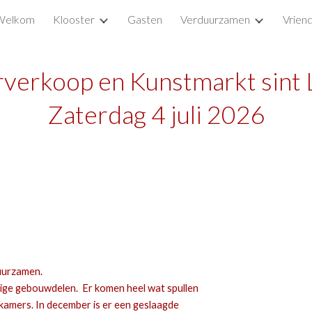
Welkom
Klooster
Gasten
Verduurzamen
Vrien
ip to main content
Skip to navigat
rverkoop en Kunstmar
kt
sint
Zaterdag 4 juli
2026
duurzamen.
dige gebouwdelen. Er komen heel wat spullen
 kamers.
In december is er een geslaagde