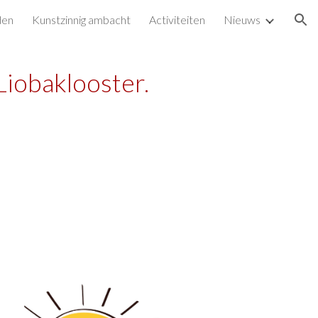
den
Kunstzinnig ambacht
Activiteiten
Nieuws
ion
 Liobaklooster.