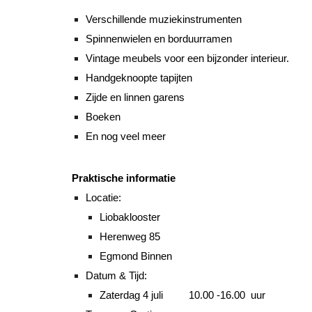
Verschillende muziekinstrumenten
Spinnenwielen en borduurramen
Vintage m
eubels voor een bijzonder interieur.
Handgeknoopte tapijten
Zijde en linnen garens
Boeken
En nog veel meer
Praktische informatie
Locatie:
Liobaklooster
Herenweg 85
Egmond Binnen
Datum & Tijd:
Zaterdag
4 juli
1
0.00
-16.
00
uur