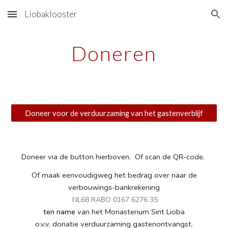
Liobaklooster
Skip to main content
Skip to navigation
Doneren
Doneer voor de verduurzaming van het gastenverblijf
Doneer via de button hierboven. Of scan de QR-code.
Of maak eenvoudigweg het bedrag over naar de
verbouwings-bankrekening
NL68 RABO 0167 6276 35
ten name
van het Monasterium Sint Lioba
o.v.v. donatie verduurzaming gastenontvangst.