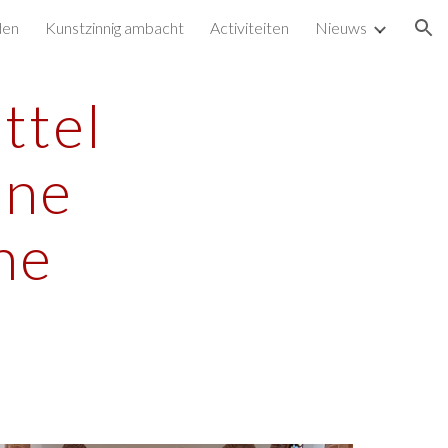
den
Kunstzinnig ambacht
Activiteiten
Nieuws
ion
ttel
ine
he