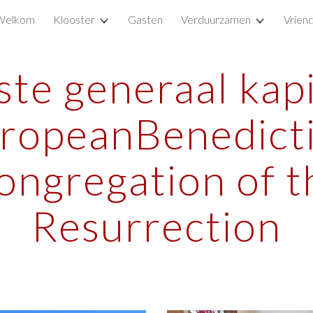
Welkom
Klooster
Gasten
Verduurzamen
Vrien
ip to main content
Skip to navigat
ste generaal kapi
ropeanBenedict
ongregation of t
Resurrection