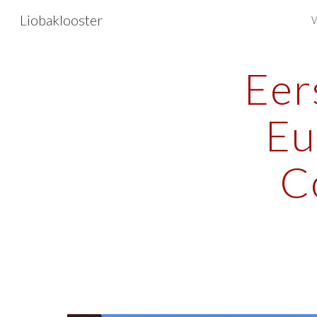
Liobaklooster
Sk
Eer
Eu
C