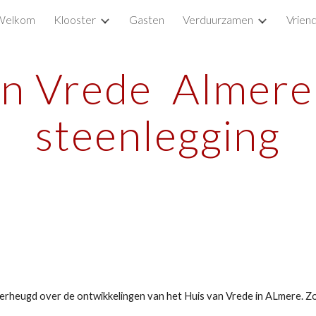
Welkom
Klooster
Gasten
Verduurzamen
Vrien
ip to main content
Skip to navigat
an Vrede Almere
steenlegging
verheugd over de ontwikkelingen van het Huis van Vrede in ALmere. Z