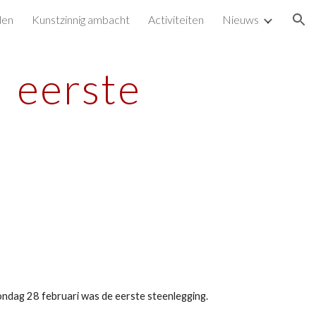
den
Kunstzinnig ambacht
Activiteiten
Nieuws
ion
 eerste
ondag 28 februari was de eerste steenlegging.