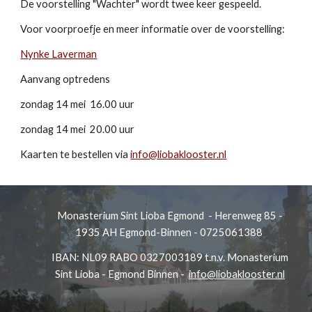
De voorstelling "Wachter" wordt twee keer gespeeld.
Voor voorproefje en meer informatie over de voorstelling:
Nynke Laverman
Aanvang optredens
zondag 14 mei 16.00 uur
zondag 14 mei 20.00 uur
Kaarten te bestellen via
info@liobaklooster.nl
Monasterium Sint Lioba Egmond - Herenweg 85 -
1935 AH Egmond-Binnen - 0725061388
IBAN: NL09 RABO 0327003189 t.n.v. Monasterium
Sint Lioba - Egmond Binnen -
info@liobaklooster.nl